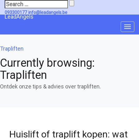
Search
for:
093300177
info@leadangels.be
LeadAngels
Togg
Navi
Trapliften
Currently browsing:
Trapliften
Ontdek onze tips & advies over trapliften.
Huislift of traplift kopen: wat