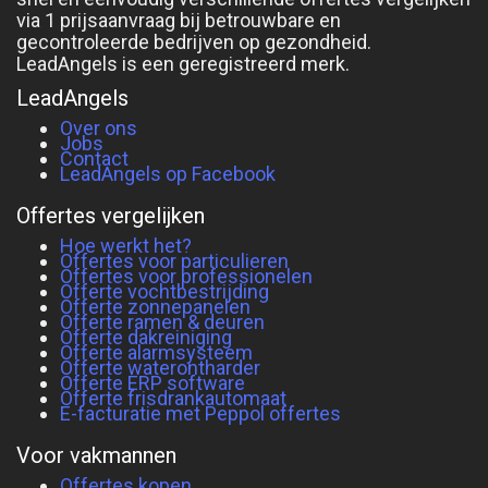
via 1 prijsaanvraag bij betrouwbare en
gecontroleerde bedrijven op gezondheid.
LeadAngels is een geregistreerd merk.
LeadAngels
Over ons
Jobs
Contact
LeadAngels op Facebook
Offertes vergelijken
Hoe werkt het?
Offertes voor particulieren
Offertes voor professionelen
Offerte vochtbestrijding
Offerte zonnepanelen
Offerte ramen & deuren
Offerte dakreiniging
Offerte alarmsysteem
Offerte waterontharder
Offerte ERP software
Offerte frisdrankautomaat
E-facturatie met Peppol offertes
Voor vakmannen
Offertes kopen