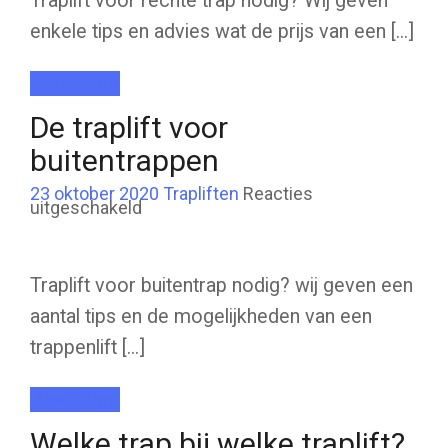
Traplift voor rechte trap nodig? Wij geven
enkele tips en advies wat de prijs van een [...]
Read more
De traplift voor
buitentrappen
23 oktober 2020
Trapliften
Reacties
voor
uitgeschakeld
De
traplift
voor
buitentrappen
Traplift voor buitentrap nodig? wij geven een
aantal tips en de mogelijkheden van een
trappenlift [...]
Read more
Welke trap bij welke traplift?