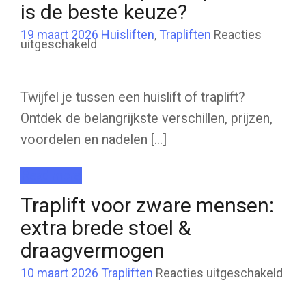
is de beste keuze?
19 maart 2026
Huisliften
,
Trapliften
Reacties
voor
uitgeschakeld
Huislift
of
traplift
kopen:
wat
Twijfel je tussen een huislift of traplift?
is
de
Ontdek de belangrijkste verschillen, prijzen,
beste
keuze?
voordelen en nadelen [...]
Read more
Traplift voor zware mensen:
extra brede stoel &
draagvermogen
voor
10 maart 2026
Trapliften
Reacties uitgeschakeld
Trapl
voor
zwa