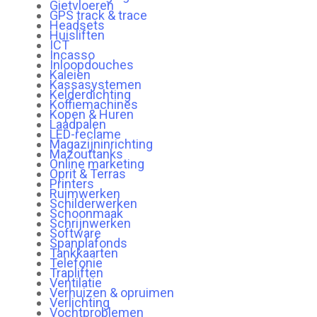
Gietvloeren
GPS track & trace
Headsets
Huisliften
ICT
Incasso
Inloopdouches
Kaleien
Kassasystemen
Kelderdichting
Koffiemachines
Kopen & Huren
Laadpalen
LED-reclame
Magazijninrichting
Mazouttanks
Online marketing
Oprit & Terras
Printers
Ruimwerken
Schilderwerken
Schoonmaak
Schrijnwerken
Software
Spanplafonds
Tankkaarten
Telefonie
Trapliften
Ventilatie
Verhuizen & opruimen
Verlichting
Vochtproblemen