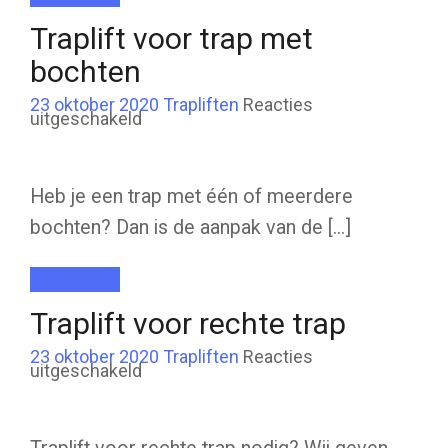
Traplift voor trap met
bochten
23 oktober 2020
Trapliften
Reacties
voor
uitgeschakeld
Traplift
voor
trap
met
bochten
Heb je een trap met één of meerdere
bochten? Dan is de aanpak van de [...]
Read more
Traplift voor rechte trap
23 oktober 2020
Trapliften
Reacties
voor
uitgeschakeld
Traplift
voor
rechte
trap