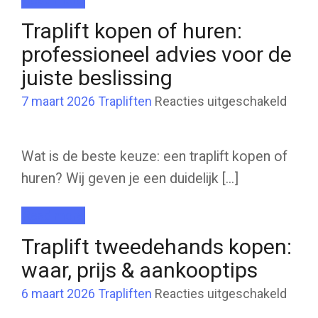
Traplift kopen of huren:
professioneel advies voor de
juiste beslissing
voor
7 maart 2026
Trapliften
Reacties uitgeschakeld
Trapli
kope
of
huren
profe
Wat is de beste keuze: een traplift kopen of
advie
voor
huren? Wij geven je een duidelijk [...]
de
juiste
besli
Read more
Traplift tweedehands kopen:
waar, prijs & aankooptips
voor
6 maart 2026
Trapliften
Reacties uitgeschakeld
Trapli
twee