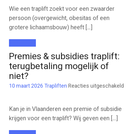
men
extr
Wie een traplift zoekt voor een zwaarder
bre
stoe
persoon (overgewicht, obesitas of een
&
dra
grotere lichaamsbouw) heeft [...]
Read more
Premies & subsidies traplift:
terugbetaling mogelijk of
niet?
voor
10 maart 2026
Trapliften
Reacties uitgeschakeld
Pre
&
subs
trapl
teru
Kan je in Vlaanderen een premie of subsidie
moge
of
krijgen voor een traplift? Wij geven een [...]
niet
Read more