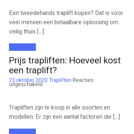
kopen
waar,
prijs
Een tweedehands traplift kopen? Dat is voor
&
aanko
veel mensen een betaalbare oplossing om
veilig thuis [...]
Read more
Prijs trapliften: Hoeveel kost
een traplift?
23 oktober 2020
Trapliften
Reacties
voor
uitgeschakeld
Prijs
trapliften:
Hoeveel
kost
een
Trapliften zijn te koop in alle soorten en
traplift?
modellen. Er zijn een aantal factoren die [...]
Read more