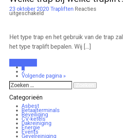
23 oktober 2020
Trapliften
Reacties
voor
uitgeschakeld
Welke
trap
bij
welke
traplift?
Het type trap en het gebruik van de trap zal
het type traplift bepalen. Wij [...]
Read more
1
2
Volgende pagina »
Zoeken
naar:
Categorieën
Asbest
Betaalterminals
Beveiliging
CV-ketels
Dakreiniging
Energie
Events
Gevelreiniging