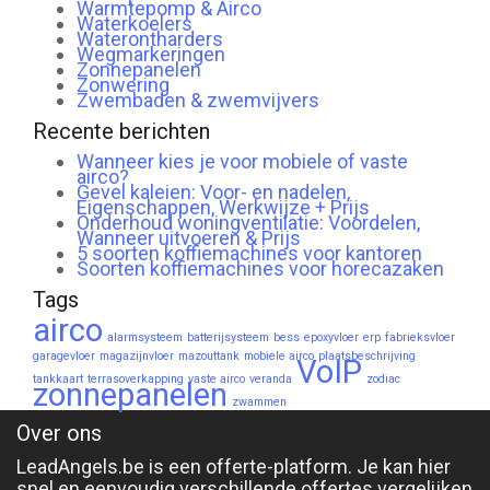
Warmtepomp & Airco
Waterkoelers
Waterontharders
Wegmarkeringen
Zonnepanelen
Zonwering
Zwembaden & zwemvijvers
Recente berichten
Wanneer kies je voor mobiele of vaste
airco?
Gevel kaleien: Voor- en nadelen,
Eigenschappen, Werkwijze + Prijs
Onderhoud woningventilatie: Voordelen,
Wanneer uitvoeren & Prijs
5 soorten koffiemachines voor kantoren
Soorten koffiemachines voor horecazaken
Tags
airco
alarmsysteem
batterijsysteem
bess
epoxyvloer
erp
fabrieksvloer
garagevloer
magazijnvloer
mazouttank
mobiele airco
plaatsbeschrijving
VoIP
tankkaart
terrasoverkapping
vaste airco
veranda
zodiac
zonnepanelen
zwammen
Over ons
LeadAngels.be is een offerte-platform. Je kan hier
snel en eenvoudig verschillende offertes vergelijken