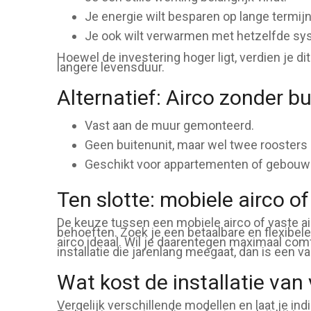
Je energie wilt besparen op lange termijn
Je ook wilt verwarmen met hetzelfde sy
Hoewel de investering hoger ligt, verdien je di
langere levensduur.
Alternatief: Airco zonder b
Vast aan de muur gemonteerd.
Geen buitenunit, maar wel twee roosters 
Geschikt voor appartementen of gebouwen
Ten slotte: mobiele airco of
De keuze tussen een mobiele airco of vaste air
behoeften. Zoek je een betaalbare en flexibele 
airco ideaal. Wil je daarentegen maximaal comf
installatie die jarenlang meegaat, dan is een 
Wat kost de installatie van
Vergelijk verschillende modellen en laat je ind