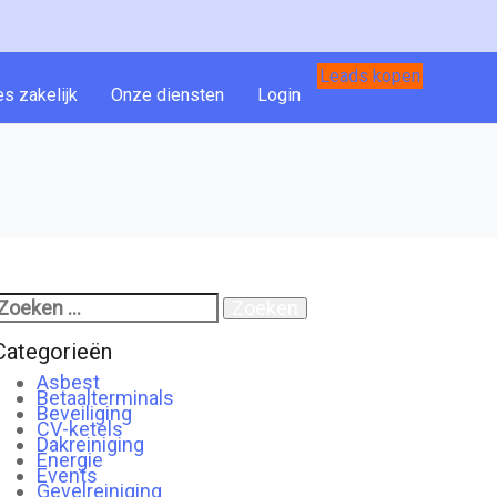
Leads kopen
es zakelijk
Onze diensten
Login
Zoeken
aar:
Categorieën
Asbest
Betaalterminals
Beveiliging
CV-ketels
Dakreiniging
Energie
Events
Gevelreiniging