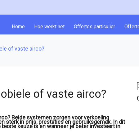
Home
Hoe werkt het
Offertes particulier
Offert
le of vaste airco?
n
obiele of vaste airco?
airco? Beide systemen zorgen voor verkoeling
sterk in prijs, prestaties en gebruiksgemak. In dit
 beste keuze is en wanneer je beter investeert in