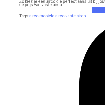
Zo kies je een airco die perfect aansluit bij j
de prijs van vaste airco.
Offert
Tags:
airco
mobiele airco
vaste airco