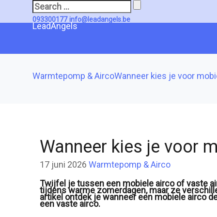
Search
for:
093300177
info@leadangels.be
LeadAngels
Warmtepomp & Airco
Wanneer kies je voor mobie
Wanneer kies je voor m
17 juni 2026
Warmtepomp & Airco
Twijfel je tussen een mobiele airco of vaste 
tijdens warme zomerdagen, maar ze verschillen 
artikel ontdek je wanneer een mobiele airco de
een vaste airco.