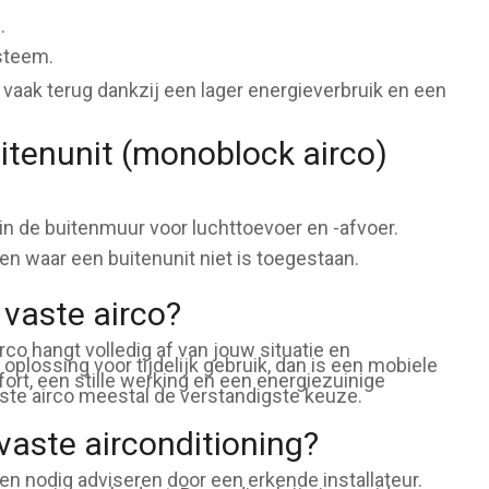
.
steem.
t vaak terug dankzij een lager energieverbruik en een
uitenunit (monoblock airco)
in de buitenmuur voor luchttoevoer en -afvoer.
 waar een buitenunit niet is toegestaan.
 vaste airco?
co hangt volledig af van jouw situatie en
oplossing voor tijdelijk gebruik, dan is een mobiele
ort, een stille werking en een energiezuinige
vaste airco meestal de verstandigste keuze.
 vaste airconditioning?
ien nodig adviseren door een erkende installateur.