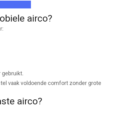
e vaste airco
obiele airco?
r:
 gebruikt.
stel vaak voldoende comfort zonder grote
ste airco?