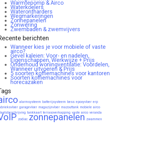
Warmtepomp & Airco
Waterkoelers
Waterontharders
Wegmarkeringen
Zonnepanelen
Zonwering
Zwembaden & zwemvijvers
Recente berichten
Wanneer kies je voor mobiele of vaste
airco?
Gevel kaleien: Voor- en nadelen,
Eigenschappen, Werkwijze + Prijs
Onderhoud woningventilatie: Voordelen,
Wanneer uitvoeren & Prijs
5 soorten koffiemachines voor kantoren
Soorten koffiemachines voor
horecazaken
Tags
airco
alarmsysteem
batterijsysteem
bess
epoxyvloer
erp
abrieksvloer
garagevloer
magazijnvloer
mazouttank
mobiele airco
laatsbeschrijving
tankkaart
terrasoverkapping
vaste airco
veranda
VoIP
zonnepanelen
zodiac
zwammen