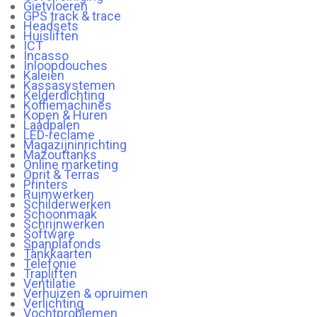
Gietvloeren
GPS track & trace
Headsets
Huisliften
ICT
Incasso
Inloopdouches
Kaleien
Kassasystemen
Kelderdichting
Koffiemachines
Kopen & Huren
Laadpalen
LED-reclame
Magazijninrichting
Mazouttanks
Online marketing
Oprit & Terras
Printers
Ruimwerken
Schilderwerken
Schoonmaak
Schrijnwerken
Software
Spanplafonds
Tankkaarten
Telefonie
Trapliften
Ventilatie
Verhuizen & opruimen
Verlichting
Vochtproblemen